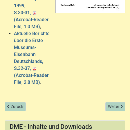
1999,
S.30-31,
(Acrobat-Reader
File, 1.0 MB)
,
Aktuelle Berichte
über die Erste
Museums-
Eisenbahn
Deutschlands,
S.32-37,
(Acrobat-Reader
File, 2.8 MB)
.
Vorheriger Beitrag: DME Jahrgang 2000
Nächster Be
Zurück
Weiter
DME - Inhalte und Downloads