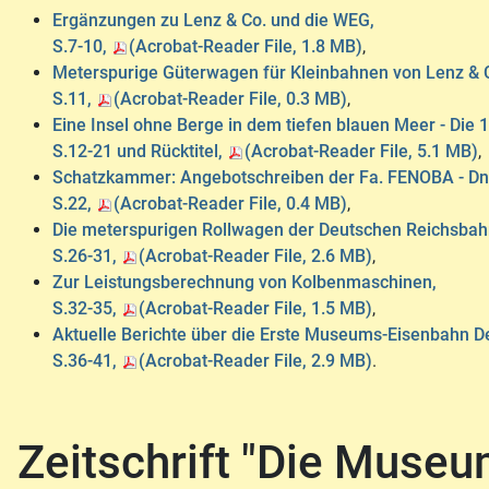
Ergänzungen zu Lenz & Co. und die WEG,
S.7-10,
(Acrobat-Reader File, 1.8 MB)
,
Meterspurige Güterwagen für Kleinbahnen von Lenz & 
S.11,
(Acrobat-Reader File, 0.3 MB)
,
Eine Insel ohne Berge in dem tiefen blauen Meer - Die
S.12-21 und Rücktitel,
(Acrobat-Reader File, 5.1 MB)
,
Schatzkammer: Angebotschreiben der Fa. FENOBA - Dn2
S.22,
(Acrobat-Reader File, 0.4 MB)
,
Die meterspurigen Rollwagen der Deutschen Reichsbahn
S.26-31,
(Acrobat-Reader File, 2.6 MB)
,
Zur Leistungsberechnung von Kolbenmaschinen,
S.32-35,
(Acrobat-Reader File, 1.5 MB)
,
Aktuelle Berichte über die Erste Museums-Eisenbahn D
S.36-41,
(Acrobat-Reader File, 2.9 MB)
.
Zeitschrift "Die Muse