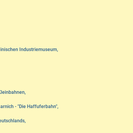
einischen Industriemuseum,
Kleinbahnen,
rnich - "Die Haffuferbahn",
eutschlands,