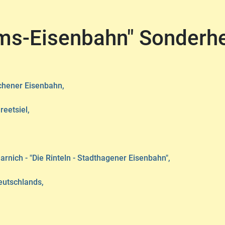
ums-Eisenbahn" Sonderh
chener Eisenbahn,
eetsiel,
nich - "Die Rinteln - Stadthagener Eisenbahn",
eutschlands,