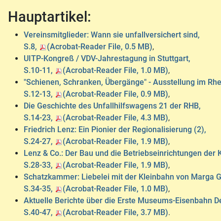
Hauptartikel:
Vereinsmitglieder: Wann sie unfallversichert sind,
S.8,
(Acrobat-Reader File, 0.5 MB)
,
UITP-Kongreß / VDV-Jahrestagung in Stuttgart,
S.10-11,
(Acrobat-Reader File, 1.0 MB)
,
"Schienen, Schranken, Übergänge" - Ausstellung im Rh
S.12-13,
(Acrobat-Reader File, 0.9 MB)
,
Die Geschichte des Unfallhilfswagens 21 der RHB,
S.14-23,
(Acrobat-Reader File, 4.3 MB)
,
Friedrich Lenz: Ein Pionier der Regionalisierung (2),
S.24-27,
(Acrobat-Reader File, 1.9 MB)
,
Lenz & Co.: Der Bau und die Betriebseinrichtungen der 
S.28-33,
(Acrobat-Reader File, 1.9 MB)
,
Schatzkammer: Liebelei mit der Kleinbahn von Marga Ga
S.34-35,
(Acrobat-Reader File, 1.0 MB)
,
Aktuelle Berichte über die Erste Museums-Eisenbahn D
S.40-47,
(Acrobat-Reader File, 3.7 MB)
.