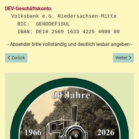
DEV-Geschäftskonto:
Volksbank e.G. Niedersachsen-Mitte
BIC: GENODEF1SUL
IBAN: DE18 2569 1633 4225 4000 00
- Absender bitte vollständig und deutlich lesbar angeben -
Vorheriger Beitrag: Redaktion "Die Museums-Eisenbahn"
Nächster Bei
Zurück
Weiter