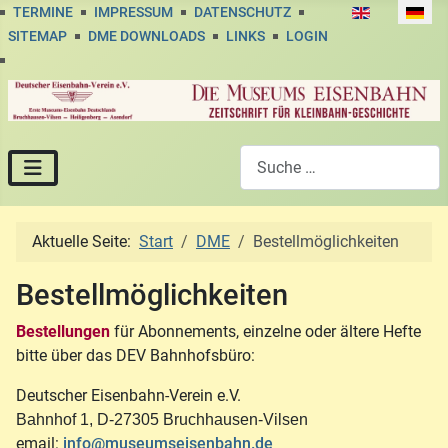
Sprache auswä
TERMINE
IMPRESSUM
DATENSCHUTZ
SITEMAP
DME DOWNLOADS
LINKS
LOGIN
Suchen
Aktuelle Seite:
Start
DME
Bestellmöglichkeiten
Bestellmöglichkeiten
Bestellungen
für Abonnements, einzelne oder ältere Hefte
bitte über das DEV Bahnhofsbüro:
Deutscher Eisenbahn-Verein e.V.
Bahnhof 1, D-27305 Bruchhausen-Vilsen
email:
info@museumseisenbahn.de